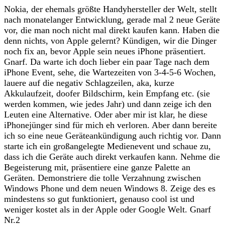
Nokia, der ehemals größte Handyhersteller der Welt, stellt
nach monatelanger Entwicklung, gerade mal 2 neue Geräte
vor, die man noch nicht mal direkt kaufen kann. Haben die
denn nichts, von Apple gelernt? Kündigen, wir die Dinger
noch fix an, bevor Apple sein neues iPhone präsentiert.
Gnarf. Da warte ich doch lieber ein paar Tage nach dem
iPhone Event, sehe, die Wartezeiten von 3-4-5-6 Wochen,
lauere auf die negativ Schlagzeilen, aka, kurze
Akkulaufzeit, doofer Bildschirm, kein Empfang etc. (sie
werden kommen, wie jedes Jahr) und dann zeige ich den
Leuten eine Alternative. Oder aber mir ist klar, he diese
iPhonejünger sind für mich eh verloren. Aber dann bereite
ich so eine neue Geräteankündigung auch richtig vor. Dann
starte ich ein großangelegte Medienevent und schaue zu,
dass ich die Geräte auch direkt verkaufen kann. Nehme die
Begeisterung mit, präsentiere eine ganze Palette an
Geräten. Demonstriere die tolle Verzahnung zwischen
Windows Phone und dem neuen Windows 8. Zeige des es
mindestens so gut funktioniert, genauso cool ist und
weniger kostet als in der Apple oder Google Welt. Gnarf
Nr.2