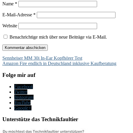
Name
*
E-Mail-Adresse
*
Website
Benachrichtige mich über neue Beiträge via E-Mail.
Beitragsnavigation
Sennheiser MM 30i In-Ear Kopfhörer Test
Amazon Fire endlich in Deutschland inklusive Kaufberatung
Folge mir auf
Facebook
Twitter
Instagram
YouTube
Google+
Unterstütze das Technikfaultier