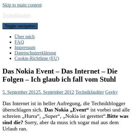
Skip to main content
Technikfaultier
Toggle navigation
Über mich
FAQ
Impressum
Datenschutzerklärung
Cookie-Richtlinie (EU)
Das Nokia Event – Das Internet – Die
Folgen – Ich glaub ich fall vom Stuhl
5. September 2012
5. September 2012
Technikfaultier
Geeky
Das Internet ist in heller Aufregung, die Technikblogger
überschlagen sich.
Das Nokia „Event“
ist vorbei und alle
schreien „Hurra“, „Super“, „Nokia ist gerettet“.
Bitte was
sind die?
Sorry, aber da muss ich sogar mal aus dem
Urlaub ran.