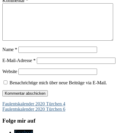
Kommentar
*
Name
*
E-Mail-Adresse
*
Website
Benachrichtige mich über neue Beiträge via E-Mail.
Beitragsnavigation
Faulentskalender 2020 Türchen 4
Faulentskalender 2020 Türchen 6
Folge mir auf
Facebook