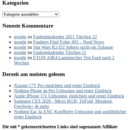
Kategorien
Kategorien
Neueste Kommentare
google
zu
Faulentskalender 2021 Türchen 22
google
zu
Faultiers Fünf Folge 493 – Nerd News
google
zu
Star Wars R2-D2 Sphero sucht ein Zuhause
google
zu
Faulentskalender Türchen 11
google
zu
ETON AIR4 Lautsprecher Test Fazit nach 2
Wochen
Derzeit am meisten gelesen
Xiaomi 17T Pro einrichten und erster Eindruck
Nothing Phone 4a Pro Unboxing und erster Eindruck
Apple iPhone 17e Unboxing, einrichten und erster Eindruck
Samsung CES 2026 - Micro RGB, TriFold, Monitore,
FreeStyle+ & mehr
Nothing Ear 3a ANC Kopfhörer Unboxing und ausführlicher
erster Eindruck
Die mit * gekennzeichneten Links sind sogenannte Affiliate