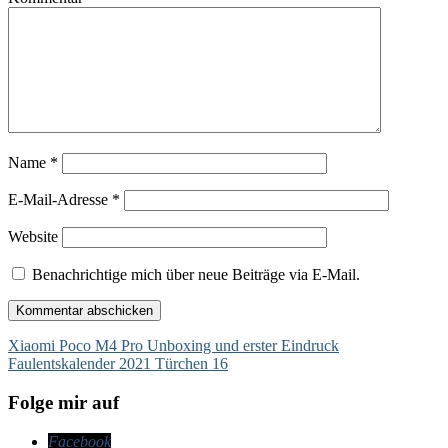
Name
*
E-Mail-Adresse
*
Website
Benachrichtige mich über neue Beiträge via E-Mail.
Beitragsnavigation
Xiaomi Poco M4 Pro Unboxing und erster Eindruck
Faulentskalender 2021 Türchen 16
Folge mir auf
Facebook