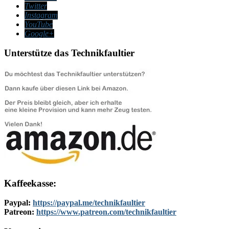
Twitter
Instagram
YouTube
Google+
Unterstütze das Technikfaultier
Kaffeekasse:
Paypal:
https://paypal.me/technikfaultier
Patreon:
https://www.patreon.com/technikfaultier