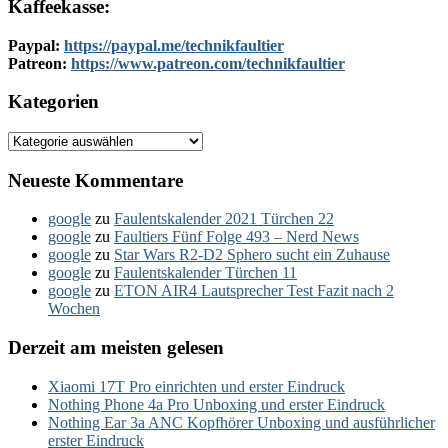
Kaffeekasse:
Paypal:
https://paypal.me/technikfaultier
Patreon:
https://www.patreon.com/technikfaultier
Kategorien
Kategorien
Neueste Kommentare
google
zu
Faulentskalender 2021 Türchen 22
google
zu
Faultiers Fünf Folge 493 – Nerd News
google
zu
Star Wars R2-D2 Sphero sucht ein Zuhause
google
zu
Faulentskalender Türchen 11
google
zu
ETON AIR4 Lautsprecher Test Fazit nach 2
Wochen
Derzeit am meisten gelesen
Xiaomi 17T Pro einrichten und erster Eindruck
Nothing Phone 4a Pro Unboxing und erster Eindruck
Nothing Ear 3a ANC Kopfhörer Unboxing und ausführlicher
erster Eindruck