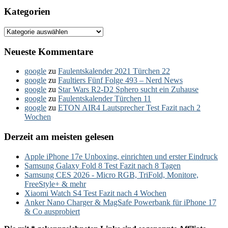
Kategorien
Kategorien
Neueste Kommentare
google
zu
Faulentskalender 2021 Türchen 22
google
zu
Faultiers Fünf Folge 493 – Nerd News
google
zu
Star Wars R2-D2 Sphero sucht ein Zuhause
google
zu
Faulentskalender Türchen 11
google
zu
ETON AIR4 Lautsprecher Test Fazit nach 2
Wochen
Derzeit am meisten gelesen
Apple iPhone 17e Unboxing, einrichten und erster Eindruck
Samsung Galaxy Fold 8 Test Fazit nach 8 Tagen
Samsung CES 2026 - Micro RGB, TriFold, Monitore,
FreeStyle+ & mehr
Xiaomi Watch S4 Test Fazit nach 4 Wochen
Anker Nano Charger & MagSafe Powerbank für iPhone 17
& Co ausprobiert