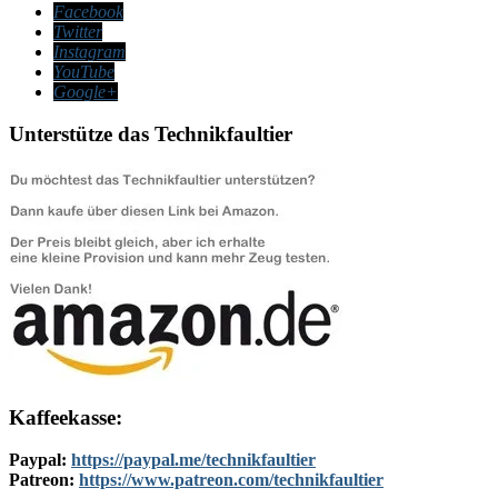
Facebook
Twitter
Instagram
YouTube
Google+
Unterstütze das Technikfaultier
Kaffeekasse:
Paypal:
https://paypal.me/technikfaultier
Patreon:
https://www.patreon.com/technikfaultier