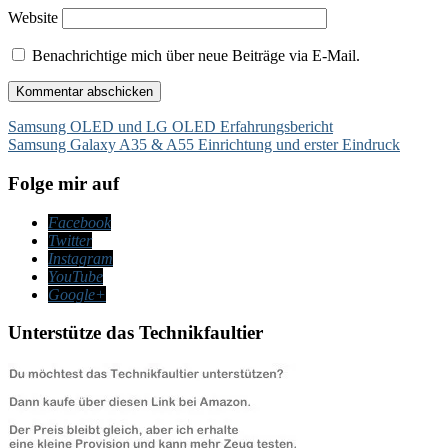
Website
Benachrichtige mich über neue Beiträge via E-Mail.
Beitragsnavigation
Samsung OLED und LG OLED Erfahrungsbericht
Samsung Galaxy A35 & A55 Einrichtung und erster Eindruck
Folge mir auf
Facebook
Twitter
Instagram
YouTube
Google+
Unterstütze das Technikfaultier