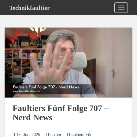
S
Technikfaultier
TOGGLE
k
i
p
t
o
m
a
i
n
c
o
n
t
e
Faultiers Fünf Folge 707 –
n
Nerd News
t
15. Juni 2025
Faultier
Faultiers Fünf