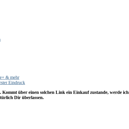
n
le+ & mehr
rster Eindruck
. Kommt über einen solchen Link ein Einkauf zustande, werde ich m
ürlich Dir überlassen.