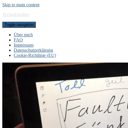
Skip to main content
Technikfaultier
Toggle navigation
Über mich
FAQ
Impressum
Datenschutzerklärung
Cookie-Richtlinie (EU)