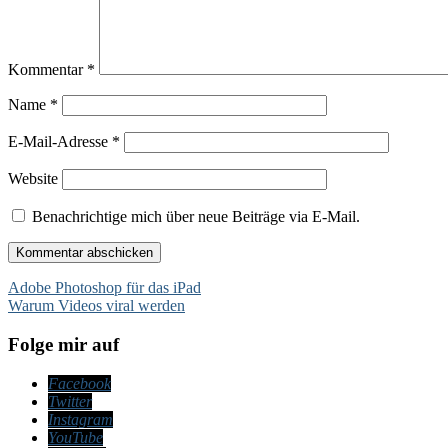
Kommentar
*
Name
*
E-Mail-Adresse
*
Website
Benachrichtige mich über neue Beiträge via E-Mail.
Beitragsnavigation
Adobe Photoshop für das iPad
Warum Videos viral werden
Folge mir auf
Facebook
Twitter
Instagram
YouTube