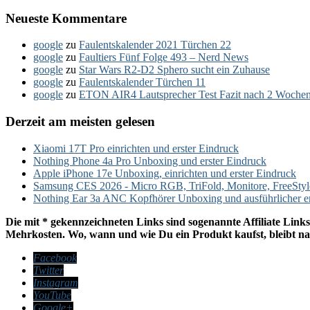
Neueste Kommentare
google
zu
Faulentskalender 2021 Türchen 22
google
zu
Faultiers Fünf Folge 493 – Nerd News
google
zu
Star Wars R2-D2 Sphero sucht ein Zuhause
google
zu
Faulentskalender Türchen 11
google
zu
ETON AIR4 Lautsprecher Test Fazit nach 2 Woche
Derzeit am meisten gelesen
Xiaomi 17T Pro einrichten und erster Eindruck
Nothing Phone 4a Pro Unboxing und erster Eindruck
Apple iPhone 17e Unboxing, einrichten und erster Eindruck
Samsung CES 2026 - Micro RGB, TriFold, Monitore, FreeSty
Nothing Ear 3a ANC Kopfhörer Unboxing und ausführlicher e
Die mit * gekennzeichneten Links sind sogenannte Affiliate Links
Mehrkosten. Wo, wann und wie Du ein Produkt kaufst, bleibt nat
Facebook
Twitter
Instagram
YouTube
Google+