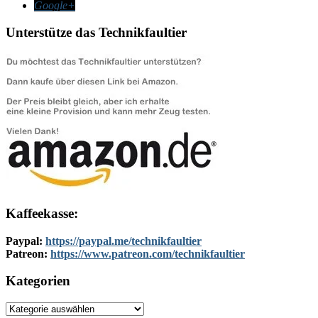
Google+
Unterstütze das Technikfaultier
Kaffeekasse:
Paypal:
https://paypal.me/technikfaultier
Patreon:
https://www.patreon.com/technikfaultier
Kategorien
Kategorien