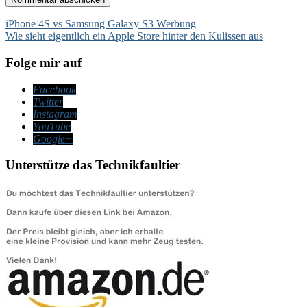
Beitragsnavigation
iPhone 4S vs Samsung Galaxy S3 Werbung
Wie sieht eigentlich ein Apple Store hinter den Kulissen aus
Folge mir auf
Facebook
Twitter
Instagram
YouTube
Google+
Unterstütze das Technikfaultier