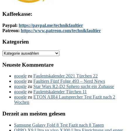
Kaffeekasse:
Paypal:
https://paypal.me/technikfaultier
Patreon:
https://www.patreon.com/technikfaultier
Kategorien
Kategorien
Neueste Kommentare
google
zu
Faulentskalender 2021 Türchen 22
google
zu
Faultiers Fünf Folge 493 – Nerd News
google
zu
Star Wars R2-D2 Sphero sucht ein Zuhause
google
zu
Faulentskalender Türchen 11
google
zu
ETON AIR4 Lautsprecher Test Fazit nach 2
Wochen
Derzeit am meisten gelesen
Samsung Galaxy Fold 8 Test Fazit nach 8 Tagen
OPPO X9 Ultra vs vivo X300 Ultra Einrichtung und erster