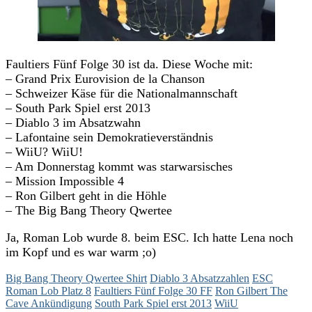
Faultiers Fünf Folge 30 ist da. Diese Woche mit:
– Grand Prix Eurovision de la Chanson
– Schweizer Käse für die Nationalmannschaft
– South Park Spiel erst 2013
– Diablo 3 im Absatzwahn
– Lafontaine sein Demokratieverständnis
– WiiU? WiiU!
– Am Donnerstag kommt was starwarsisches
– Mission Impossible 4
– Ron Gilbert geht in die Höhle
– The Big Bang Theory Qwertee
Ja, Roman Lob wurde 8. beim ESC. Ich hatte Lena noch
im Kopf und es war warm ;o)
Big Bang Theory Qwertee Shirt
Diablo 3 Absatzzahlen
ESC
Roman Lob Platz 8
Faultiers Fünf Folge 30 FF
Ron Gilbert The
Cave Ankündigung
South Park Spiel erst 2013
WiiU