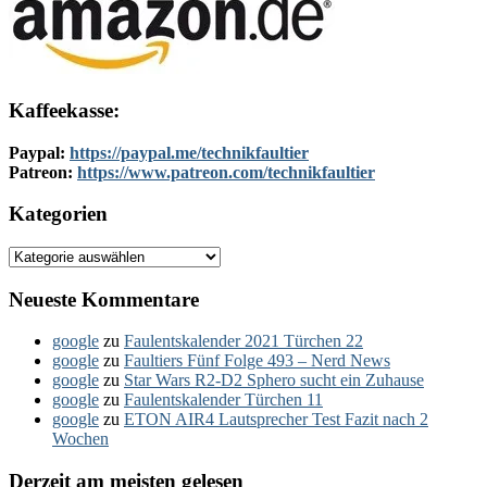
Kaffeekasse:
Paypal:
https://paypal.me/technikfaultier
Patreon:
https://www.patreon.com/technikfaultier
Kategorien
Kategorien
Neueste Kommentare
google
zu
Faulentskalender 2021 Türchen 22
google
zu
Faultiers Fünf Folge 493 – Nerd News
google
zu
Star Wars R2-D2 Sphero sucht ein Zuhause
google
zu
Faulentskalender Türchen 11
google
zu
ETON AIR4 Lautsprecher Test Fazit nach 2
Wochen
Derzeit am meisten gelesen