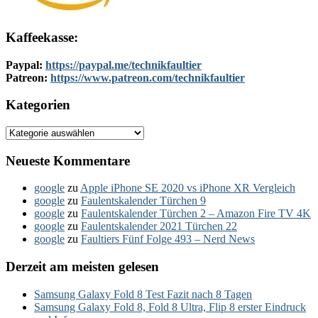
Kaffeekasse:
Paypal:
https://paypal.me/technikfaultier
Patreon:
https://www.patreon.com/technikfaultier
Kategorien
Kategorien
Neueste Kommentare
google
zu
Apple iPhone SE 2020 vs iPhone XR Vergleich
google
zu
Faulentskalender Türchen 9
google
zu
Faulentskalender Türchen 2 – Amazon Fire TV 4K
google
zu
Faulentskalender 2021 Türchen 22
google
zu
Faultiers Fünf Folge 493 – Nerd News
Derzeit am meisten gelesen
Samsung Galaxy Fold 8 Test Fazit nach 8 Tagen
Samsung Galaxy Fold 8, Fold 8 Ultra, Flip 8 erster Eindruck