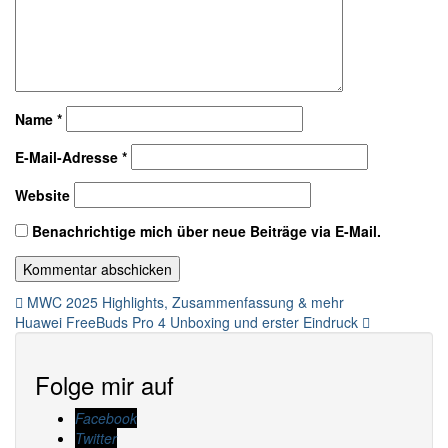
Name
*
E-Mail-Adresse
*
Website
Benachrichtige mich über neue Beiträge via E-Mail.
Beitragsnavigation
MWC 2025 Highlights, Zusammenfassung & mehr
Huawei FreeBuds Pro 4 Unboxing und erster Eindruck
Folge mir auf
Facebook
Twitter