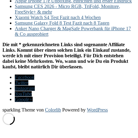
Apple iPhone 17e Unboxing, einrichten und erster Eindruck
Samsung CES 2026 - Micro RGB, TriFold, Monitore,
FreeStyle+ & mehr
Xiaomi Watch S4 Test Fazit nach 4 Wochen
Samsung Galaxy Fold 8 Test Fazit nach 8 Tagen
Anker Nano Charger & MagSafe Powerbank für iPhone 17
& Co ausprobiert
Die mit * gekennzeichneten Links sind sogenannte Affiliate
Links. Kommt über einen solchen Link ein Einkauf zustande,
werde ich mit einer Provision beteiligt. Für Dich entstehen
dabei keine Mehrkosten. Wo, wann und wie Du ein Produkt
kaufst, bleibt natürlich Dir überlassen.
Facebook
Twitter
Instagram
YouTube
Google+
sparkling Theme von
Colorlib
Powered by
WordPress