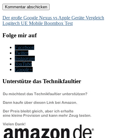
Beitragsnavigation
Der große Google Nexus vs Apple Geräte Vergleich
Logitech UE Mobile Boombox Test
Folge mir auf
Facebook
Twitter
Instagram
YouTube
Google+
Unterstütze das Technikfaultier