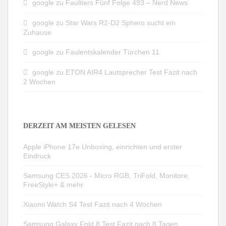
google
zu
Faultiers Fünf Folge 493 – Nerd News
google
zu
Star Wars R2-D2 Sphero sucht ein
Zuhause
google
zu
Faulentskalender Türchen 11
google
zu
ETON AIR4 Lautsprecher Test Fazit nach
2 Wochen
DERZEIT AM MEISTEN GELESEN
Apple iPhone 17e Unboxing, einrichten und erster
Eindruck
Samsung CES 2026 - Micro RGB, TriFold, Monitore,
FreeStyle+ & mehr
Xiaomi Watch S4 Test Fazit nach 4 Wochen
Samsung Galaxy Fold 8 Test Fazit nach 8 Tagen