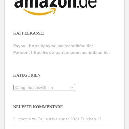
KAFFEEKASSE:
Paypal:
https://paypal.me/technikfaultier
Patreon:
https://www.patreon.com/technikfaultier
KATEGORIEN
Kategorien
NEUESTE KOMMENTARE
google
zu
Faulentskalender 2021 Türchen 22