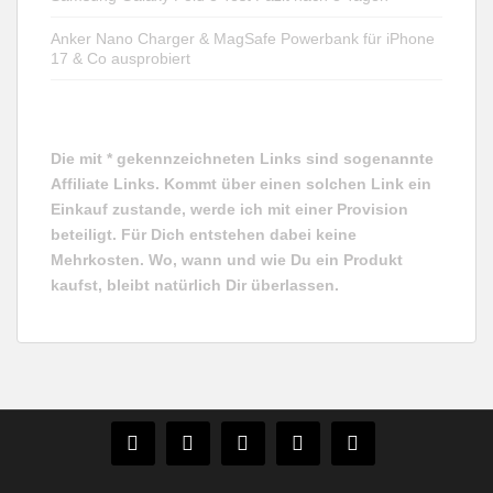
Anker Nano Charger & MagSafe Powerbank für iPhone
17 & Co ausprobiert
Die mit * gekennzeichneten Links sind sogenannte
Affiliate Links. Kommt über einen solchen Link ein
Einkauf zustande, werde ich mit einer Provision
beteiligt. Für Dich entstehen dabei keine
Mehrkosten. Wo, wann und wie Du ein Produkt
kaufst, bleibt natürlich Dir überlassen.