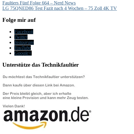
Beitragsnavigation
Faultiers Fünf Folge 664 – Nerd News
LG 75QNED86 Test Fazit nach 4 Wochen – 75 Zoll 4K TV
Folge mir auf
Facebook
Twitter
Instagram
YouTube
Google+
Unterstütze das Technikfaultier