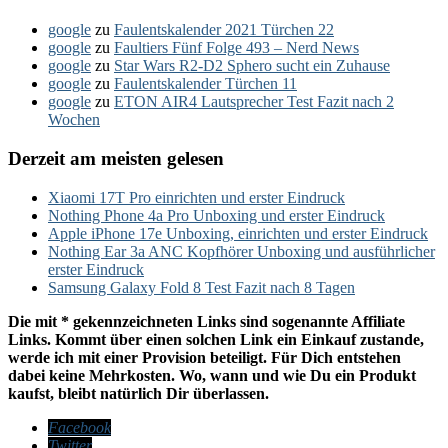
google
zu
Faulentskalender 2021 Türchen 22
google
zu
Faultiers Fünf Folge 493 – Nerd News
google
zu
Star Wars R2-D2 Sphero sucht ein Zuhause
google
zu
Faulentskalender Türchen 11
google
zu
ETON AIR4 Lautsprecher Test Fazit nach 2
Wochen
Derzeit am meisten gelesen
Xiaomi 17T Pro einrichten und erster Eindruck
Nothing Phone 4a Pro Unboxing und erster Eindruck
Apple iPhone 17e Unboxing, einrichten und erster Eindruck
Nothing Ear 3a ANC Kopfhörer Unboxing und ausführlicher
erster Eindruck
Samsung Galaxy Fold 8 Test Fazit nach 8 Tagen
Die mit * gekennzeichneten Links sind sogenannte Affiliate
Links. Kommt über einen solchen Link ein Einkauf zustande,
werde ich mit einer Provision beteiligt. Für Dich entstehen
dabei keine Mehrkosten. Wo, wann und wie Du ein Produkt
kaufst, bleibt natürlich Dir überlassen.
Facebook
Twitter