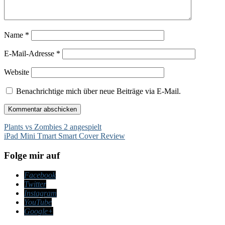
Name
*
E-Mail-Adresse
*
Website
Benachrichtige mich über neue Beiträge via E-Mail.
Beitragsnavigation
Plants vs Zombies 2 angespielt
iPad Mini Tmart Smart Cover Review
Folge mir auf
Facebook
Twitter
Instagram
YouTube
Google+