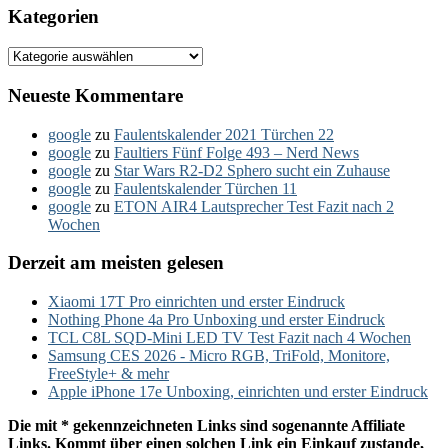
Kategorien
Kategorien
Neueste Kommentare
google
zu
Faulentskalender 2021 Türchen 22
google
zu
Faultiers Fünf Folge 493 – Nerd News
google
zu
Star Wars R2-D2 Sphero sucht ein Zuhause
google
zu
Faulentskalender Türchen 11
google
zu
ETON AIR4 Lautsprecher Test Fazit nach 2
Wochen
Derzeit am meisten gelesen
Xiaomi 17T Pro einrichten und erster Eindruck
Nothing Phone 4a Pro Unboxing und erster Eindruck
TCL C8L SQD-Mini LED TV Test Fazit nach 4 Wochen
Samsung CES 2026 - Micro RGB, TriFold, Monitore,
FreeStyle+ & mehr
Apple iPhone 17e Unboxing, einrichten und erster Eindruck
Die mit * gekennzeichneten Links sind sogenannte Affiliate
Links. Kommt über einen solchen Link ein Einkauf zustande,