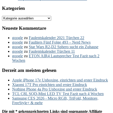
Kategorien
Kategorien
Neueste Kommentare
google
zu
Faulentskalender 2021 Türchen 22
google
zu
Faultiers Fünf Folge 493 – Nerd News
google
zu
Star Wars R2-D2 Sphero sucht ein Zuhause
google
zu
Faulentskalender Türchen 11
google
zu
ETON AIR4 Lautsprecher Test Fazit nach 2
Wochen
Derzeit am meisten gelesen
Apple iPhone 17e Unboxing, einrichten und erster Eindruck
Xiaomi 17T Pro einrichten und erster Eindruck
Nothing Phone 4a Pro Unboxing und erster Eindruck
TCL C8L SQD-Mini LED TV Test Fazit nach 4 Wochen
Samsung CES 2026 - Micro RGB, TriFold, Monitore,
FreeStyle+ & mehr
Die mit * gekennzeichneten Links sind sogenannte Affiliate