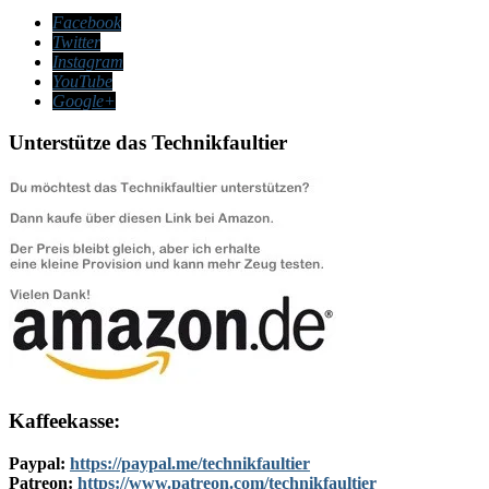
Facebook
Twitter
Instagram
YouTube
Google+
Unterstütze das Technikfaultier
Kaffeekasse:
Paypal:
https://paypal.me/technikfaultier
Patreon:
https://www.patreon.com/technikfaultier