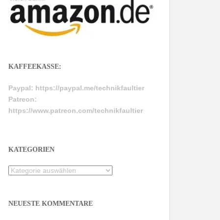
KAFFEEKASSE:
Paypal:
https://paypal.me/technikfaultier
Patreon:
https://www.patreon.com/technikfaultier
KATEGORIEN
Kategorien
NEUESTE KOMMENTARE