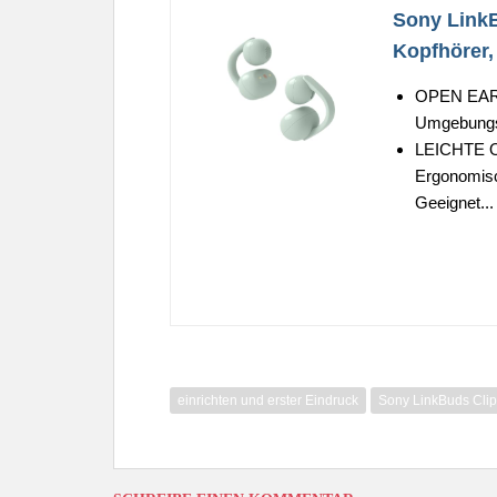
Sony LinkB
Kopfhörer,
OPEN EAR
Umgebungsg
LEICHTE 
Ergonomisc
Geeignet...
einrichten und erster Eindruck
Sony LinkBuds Cli