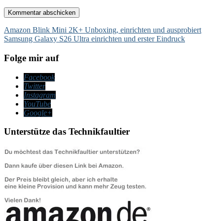
Beitragsnavigation
Amazon Blink Mini 2K+ Unboxing, einrichten und ausprobiert
Samsung Galaxy S26 Ultra einrichten und erster Eindruck
Folge mir auf
Facebook
Twitter
Instagram
YouTube
Google+
Unterstütze das Technikfaultier