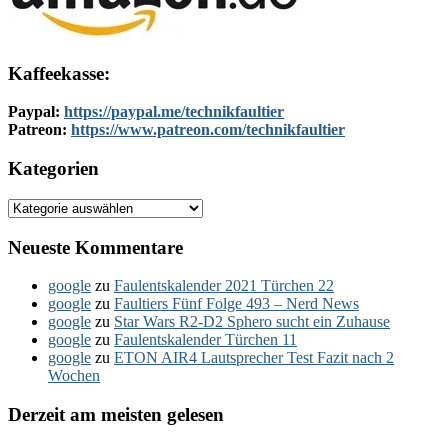
Kaffeekasse:
Paypal:
https://paypal.me/technikfaultier
Patreon:
https://www.patreon.com/technikfaultier
Kategorien
Kategorien
Neueste Kommentare
google
zu
Faulentskalender 2021 Türchen 22
google
zu
Faultiers Fünf Folge 493 – Nerd News
google
zu
Star Wars R2-D2 Sphero sucht ein Zuhause
google
zu
Faulentskalender Türchen 11
google
zu
ETON AIR4 Lautsprecher Test Fazit nach 2
Wochen
Derzeit am meisten gelesen