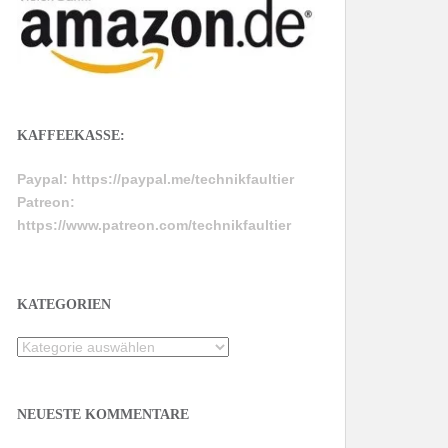
KAFFEEKASSE:
Paypal:
https://paypal.me/technikfaultier
Patreon:
https://www.patreon.com/technikfaultier
KATEGORIEN
Kategorien
NEUESTE KOMMENTARE