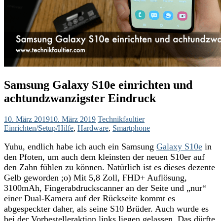
Samsung Galaxy S10e einrichten und
achtundzwanzigster Eindruck
10. März 2019
10. März 2019
Technikfaultier
Einrichten/Setup/Hilfe
,
Hardware
,
Smartphone
Yuhu, endlich habe ich auch ein Samsung
Galaxy S10e
in
den Pfoten, um auch dem kleinsten der neuen S10er auf
den Zahn fühlen zu können. Natürlich ist es dieses dezente
Gelb geworden ;o) Mit 5,8 Zoll, FHD+ Auflösung,
3100mAh, Fingerabdruckscanner an der Seite und „nur“
einer Dual-Kamera auf der Rückseite kommt es
abgespeckter daher, als seine S10 Brüder. Auch wurde es
bei der Vorbestelleraktion links liegen gelassen. Das dürfte