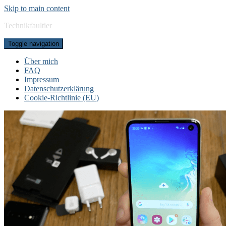
Skip to main content
Technikfaultier
Toggle navigation
Über mich
FAQ
Impressum
Datenschutzerklärung
Cookie-Richtlinie (EU)