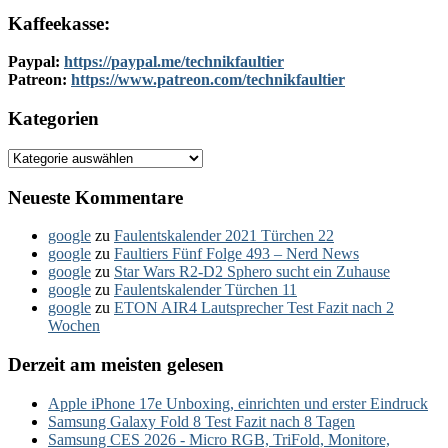
Kaffeekasse:
Paypal:
https://paypal.me/technikfaultier
Patreon:
https://www.patreon.com/technikfaultier
Kategorien
Kategorien
Neueste Kommentare
google
zu
Faulentskalender 2021 Türchen 22
google
zu
Faultiers Fünf Folge 493 – Nerd News
google
zu
Star Wars R2-D2 Sphero sucht ein Zuhause
google
zu
Faulentskalender Türchen 11
google
zu
ETON AIR4 Lautsprecher Test Fazit nach 2
Wochen
Derzeit am meisten gelesen
Apple iPhone 17e Unboxing, einrichten und erster Eindruck
Samsung Galaxy Fold 8 Test Fazit nach 8 Tagen
Samsung CES 2026 - Micro RGB, TriFold, Monitore,