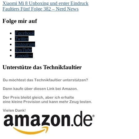
Beitragsnavigation
Xiaomi Mi 8 Unboxing und erster Eindruck
Faultiers Fünf Folge 382 – Nerd News
Folge mir auf
Facebook
Twitter
Instagram
YouTube
Google+
Unterstütze das Technikfaultier