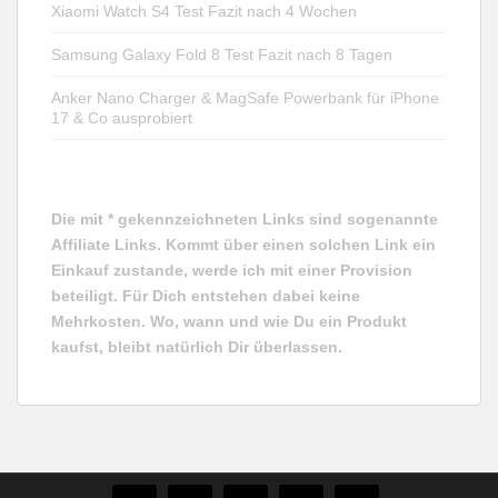
Xiaomi Watch S4 Test Fazit nach 4 Wochen
Samsung Galaxy Fold 8 Test Fazit nach 8 Tagen
Anker Nano Charger & MagSafe Powerbank für iPhone
17 & Co ausprobiert
Die mit * gekennzeichneten Links sind sogenannte
Affiliate Links. Kommt über einen solchen Link ein
Einkauf zustande, werde ich mit einer Provision
beteiligt. Für Dich entstehen dabei keine
Mehrkosten. Wo, wann und wie Du ein Produkt
kaufst, bleibt natürlich Dir überlassen.