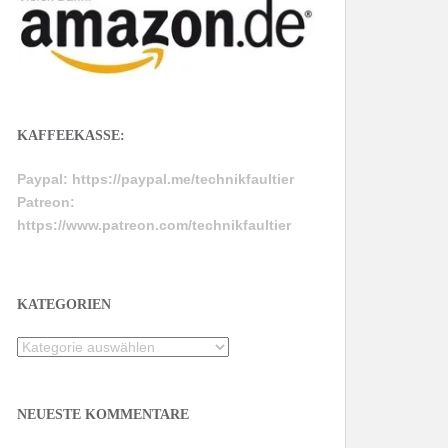
KAFFEEKASSE:
Paypal:
https://paypal.me/technikfaultier
Patreon:
https://www.patreon.com/technikfaultier
KATEGORIEN
Kategorien
NEUESTE KOMMENTARE