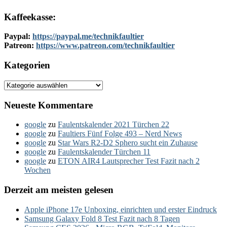
Kaffeekasse:
Paypal:
https://paypal.me/technikfaultier
Patreon:
https://www.patreon.com/technikfaultier
Kategorien
Kategorien
Neueste Kommentare
google
zu
Faulentskalender 2021 Türchen 22
google
zu
Faultiers Fünf Folge 493 – Nerd News
google
zu
Star Wars R2-D2 Sphero sucht ein Zuhause
google
zu
Faulentskalender Türchen 11
google
zu
ETON AIR4 Lautsprecher Test Fazit nach 2
Wochen
Derzeit am meisten gelesen
Apple iPhone 17e Unboxing, einrichten und erster Eindruck
Samsung Galaxy Fold 8 Test Fazit nach 8 Tagen