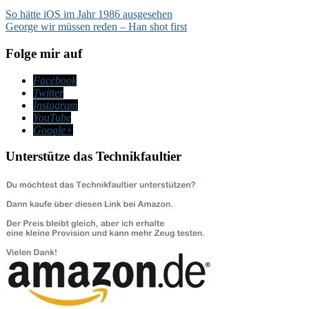
Beitragsnavigation
So hätte iOS im Jahr 1986 ausgesehen
George wir müssen reden – Han shot first
Folge mir auf
Facebook
Twitter
Instagram
YouTube
Google+
Unterstütze das Technikfaultier