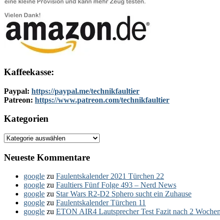
Kaffeekasse:
Paypal:
https://paypal.me/technikfaultier
Patreon:
https://www.patreon.com/technikfaultier
Kategorien
Kategorien
Neueste Kommentare
google
zu
Faulentskalender 2021 Türchen 22
google
zu
Faultiers Fünf Folge 493 – Nerd News
google
zu
Star Wars R2-D2 Sphero sucht ein Zuhause
google
zu
Faulentskalender Türchen 11
google
zu
ETON AIR4 Lautsprecher Test Fazit nach 2 Woche