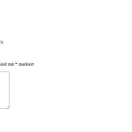
ew
sind mit
*
markiert