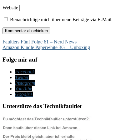
Website
Benachrichtige mich über neue Beiträge via E-Mail.
Beitragsnavigation
Faultiers Fünf Folge 61 – Nerd News
Amazon Kindle Paperwhite 3G – Unboxing
Folge mir auf
Facebook
Twitter
Instagram
YouTube
Google+
Unterstütze das Technikfaultier