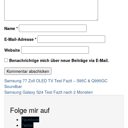
Name
*
E-Mail-Adresse
*
Website
Benachrichtige mich über neue Beiträge via E-Mail.
Beitragsnavigation
Samsung 77 Zoll OLED TV Test Fazit – S95C & Q995GC
Soundbar
Samsung Galaxy S24 Test Fazit nach 2 Monaten
Folge mir auf
Facebook
Twitter