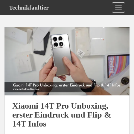
S
Technikfaultier
TOGGLE
k
i
p
t
o
m
a
i
n
c
o
n
t
e
Xiaomi 14T Pro Unboxing,
n
erster Eindruck und Flip &
t
14T Infos