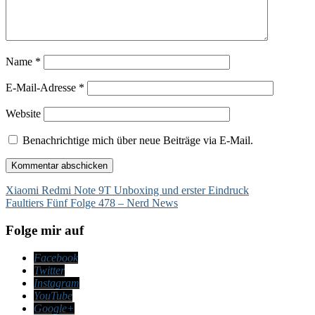
Name
*
E-Mail-Adresse
*
Website
Benachrichtige mich über neue Beiträge via E-Mail.
Beitragsnavigation
Xiaomi Redmi Note 9T Unboxing und erster Eindruck
Faultiers Fünf Folge 478 – Nerd News
Folge mir auf
Facebook
Twitter
Instagram
YouTube
Google+