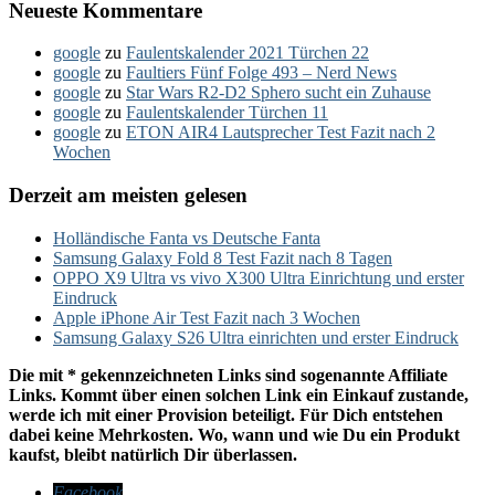
Neueste Kommentare
google
zu
Faulentskalender 2021 Türchen 22
google
zu
Faultiers Fünf Folge 493 – Nerd News
google
zu
Star Wars R2-D2 Sphero sucht ein Zuhause
google
zu
Faulentskalender Türchen 11
google
zu
ETON AIR4 Lautsprecher Test Fazit nach 2
Wochen
Derzeit am meisten gelesen
Holländische Fanta vs Deutsche Fanta
Samsung Galaxy Fold 8 Test Fazit nach 8 Tagen
OPPO X9 Ultra vs vivo X300 Ultra Einrichtung und erster
Eindruck
Apple iPhone Air Test Fazit nach 3 Wochen
Samsung Galaxy S26 Ultra einrichten und erster Eindruck
Die mit * gekennzeichneten Links sind sogenannte Affiliate
Links. Kommt über einen solchen Link ein Einkauf zustande,
werde ich mit einer Provision beteiligt. Für Dich entstehen
dabei keine Mehrkosten. Wo, wann und wie Du ein Produkt
kaufst, bleibt natürlich Dir überlassen.
Facebook