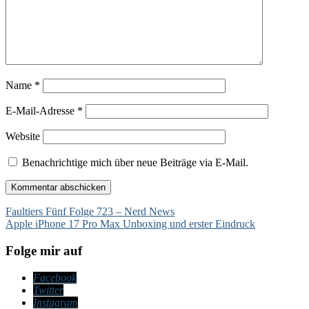
Name
*
E-Mail-Adresse
*
Website
Benachrichtige mich über neue Beiträge via E-Mail.
Beitragsnavigation
Faultiers Fünf Folge 723 – Nerd News
Apple iPhone 17 Pro Max Unboxing und erster Eindruck
Folge mir auf
Facebook
Twitter
Instagram