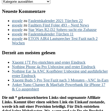
Kategorien
Neueste Kommentare
google
zu
Faulentskalender 2021 Türchen 22
google
zu
Faultiers Fünf Folge 493 – Nerd News
google
zu
Star Wars R2-D2 Sphero sucht ein Zuhause
google
zu
Faulentskalender Türchen 11
google
zu
ETON AIR4 Lautsprecher Test Fazit nach 2
Wochen
Derzeit am meisten gelesen
Xiaomi 17T Pro einrichten und erster Eindruck
Nothing Phone 4a Pro Unboxing und erster Eindruck
Nothing Ear 3a ANC Kopfhörer Unboxing und ausführlicher
erster Eindruck
Xiaomi Buds 5 Pro Test Fazit nach 3 Monaten - ANC In-Ears
Anker Nano Charger & MagSafe Powerbank für iPhone 17
& Co ausprobiert
Die mit * gekennzeichneten Links sind sogenannte Affiliate
Links. Kommt über einen solchen Link ein Einkauf zustande,
werde ich mit einer Provision beteiligt. Für Dich entstehen
dabei keine Mehrkosten. Wo, wann und wie Du ein Produkt