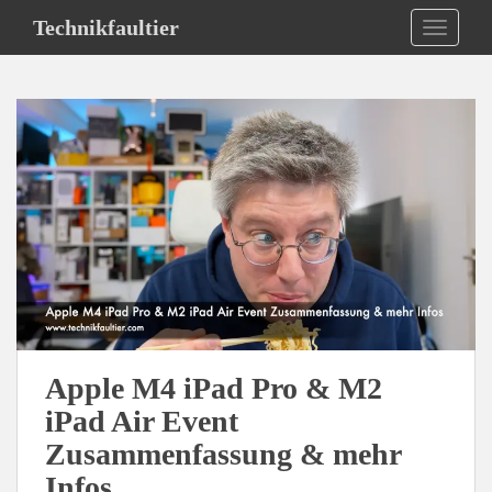
S
Technikfaultier
TOGGLE
k
i
p
t
o
m
a
i
n
c
o
n
t
e
Apple M4 iPad Pro & M2
n
iPad Air Event
t
Zusammenfassung & mehr
Infos