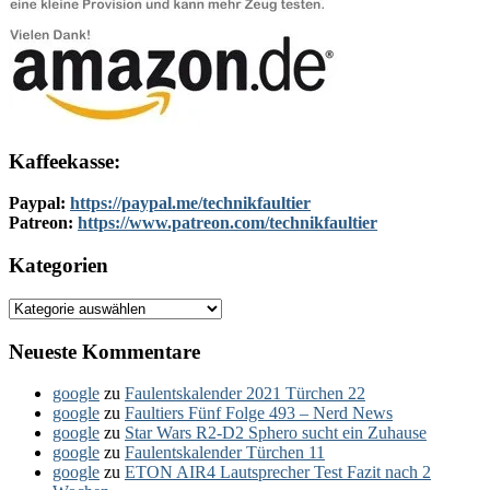
Kaffeekasse:
Paypal:
https://paypal.me/technikfaultier
Patreon:
https://www.patreon.com/technikfaultier
Kategorien
Kategorien
Neueste Kommentare
google
zu
Faulentskalender 2021 Türchen 22
google
zu
Faultiers Fünf Folge 493 – Nerd News
google
zu
Star Wars R2-D2 Sphero sucht ein Zuhause
google
zu
Faulentskalender Türchen 11
google
zu
ETON AIR4 Lautsprecher Test Fazit nach 2