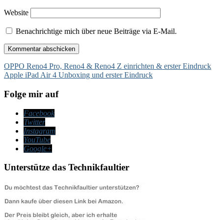
Website
Benachrichtige mich über neue Beiträge via E-Mail.
Beitragsnavigation
OPPO Reno4 Pro, Reno4 & Reno4 Z einrichten & erster Eindruck
Apple iPad Air 4 Unboxing und erster Eindruck
Folge mir auf
Facebook
Twitter
Instagram
YouTube
Google+
Unterstütze das Technikfaultier