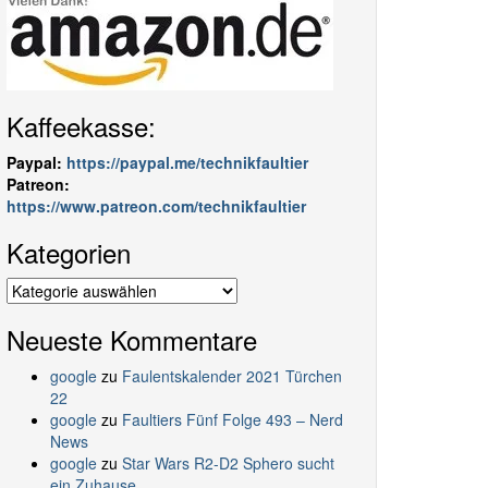
Kaffeekasse:
Paypal:
https://paypal.me/technikfaultier
Patreon:
https://www.patreon.com/technikfaultier
Kategorien
Kategorien
Neueste Kommentare
google
zu
Faulentskalender 2021 Türchen
22
google
zu
Faultiers Fünf Folge 493 – Nerd
News
google
zu
Star Wars R2-D2 Sphero sucht
ein Zuhause