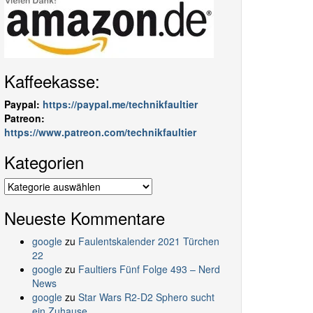
Kaffeekasse:
Paypal:
https://paypal.me/technikfaultier
Patreon:
https://www.patreon.com/technikfaultier
Kategorien
Kategorien
Neueste Kommentare
google
zu
Faulentskalender 2021 Türchen
22
google
zu
Faultiers Fünf Folge 493 – Nerd
News
google
zu
Star Wars R2-D2 Sphero sucht
ein Zuhause