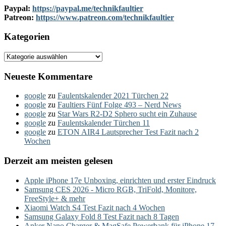
Paypal:
https://paypal.me/technikfaultier
Patreon:
https://www.patreon.com/technikfaultier
Kategorien
Kategorien
Neueste Kommentare
google
zu
Faulentskalender 2021 Türchen 22
google
zu
Faultiers Fünf Folge 493 – Nerd News
google
zu
Star Wars R2-D2 Sphero sucht ein Zuhause
google
zu
Faulentskalender Türchen 11
google
zu
ETON AIR4 Lautsprecher Test Fazit nach 2
Wochen
Derzeit am meisten gelesen
Apple iPhone 17e Unboxing, einrichten und erster Eindruck
Samsung CES 2026 - Micro RGB, TriFold, Monitore,
FreeStyle+ & mehr
Xiaomi Watch S4 Test Fazit nach 4 Wochen
Samsung Galaxy Fold 8 Test Fazit nach 8 Tagen
Anker Nano Charger & MagSafe Powerbank für iPhone 17