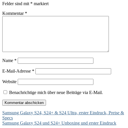
Felder sind mit
*
markiert
Kommentar
*
Name
*
E-Mail-Adresse
*
Website
Benachrichtige mich über neue Beiträge via E-Mail.
Beitragsnavigation
Samsung Galaxy S24, S24+ & S24 Ultra, erster Eindruck, Preise &
Specs
Samsung Galaxy S24 und S24+ Unboxing und erster Eindruck