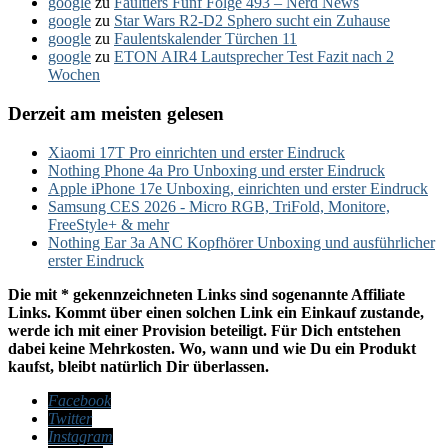
google
zu
Faultiers Fünf Folge 493 – Nerd News
google
zu
Star Wars R2-D2 Sphero sucht ein Zuhause
google
zu
Faulentskalender Türchen 11
google
zu
ETON AIR4 Lautsprecher Test Fazit nach 2
Wochen
Derzeit am meisten gelesen
Xiaomi 17T Pro einrichten und erster Eindruck
Nothing Phone 4a Pro Unboxing und erster Eindruck
Apple iPhone 17e Unboxing, einrichten und erster Eindruck
Samsung CES 2026 - Micro RGB, TriFold, Monitore,
FreeStyle+ & mehr
Nothing Ear 3a ANC Kopfhörer Unboxing und ausführlicher
erster Eindruck
Die mit * gekennzeichneten Links sind sogenannte Affiliate
Links. Kommt über einen solchen Link ein Einkauf zustande,
werde ich mit einer Provision beteiligt. Für Dich entstehen
dabei keine Mehrkosten. Wo, wann und wie Du ein Produkt
kaufst, bleibt natürlich Dir überlassen.
Facebook
Twitter
Instagram