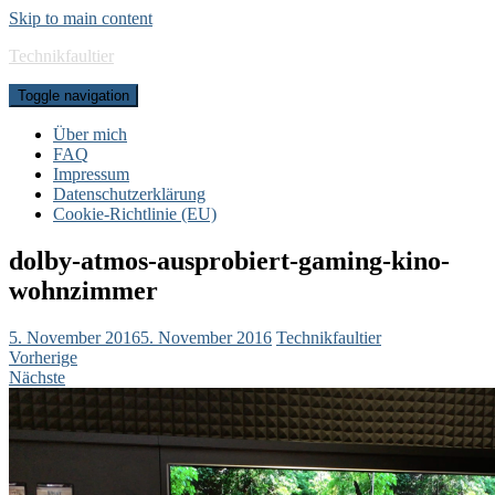
Skip to main content
Technikfaultier
Toggle navigation
Über mich
FAQ
Impressum
Datenschutzerklärung
Cookie-Richtlinie (EU)
dolby-atmos-ausprobiert-gaming-kino-
wohnzimmer
5. November 2016
5. November 2016
Technikfaultier
Vorherige
Nächste