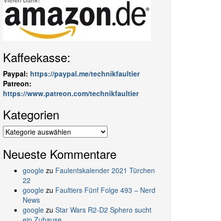
Kaffeekasse:
Paypal:
https://paypal.me/technikfaultier
Patreon:
https://www.patreon.com/technikfaultier
Kategorien
Kategorien
Neueste Kommentare
google
zu
Faulentskalender 2021 Türchen
22
google
zu
Faultiers Fünf Folge 493 – Nerd
News
google
zu
Star Wars R2-D2 Sphero sucht
ein Zuhause