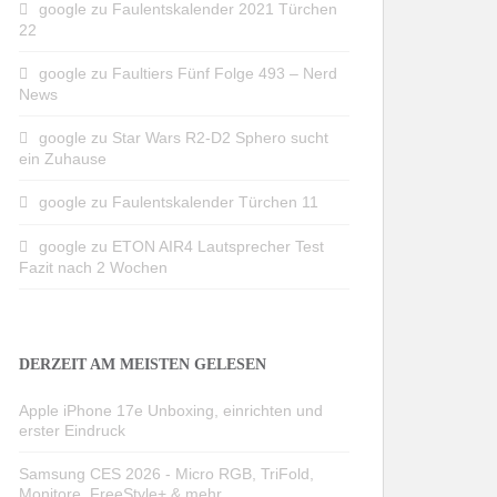
google
zu
Faulentskalender 2021 Türchen
22
google
zu
Faultiers Fünf Folge 493 – Nerd
News
google
zu
Star Wars R2-D2 Sphero sucht
ein Zuhause
google
zu
Faulentskalender Türchen 11
google
zu
ETON AIR4 Lautsprecher Test
Fazit nach 2 Wochen
DERZEIT AM MEISTEN GELESEN
Apple iPhone 17e Unboxing, einrichten und
erster Eindruck
Samsung CES 2026 - Micro RGB, TriFold,
Monitore, FreeStyle+ & mehr