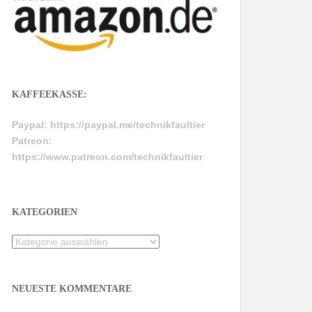
KAFFEEKASSE:
Paypal:
https://paypal.me/technikfaultier
Patreon:
https://www.patreon.com/technikfaultier
KATEGORIEN
Kategorien
NEUESTE KOMMENTARE