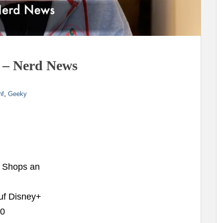
5 – Nerd News
,
nf
Geeky
e Shops an
auf Disney+
30