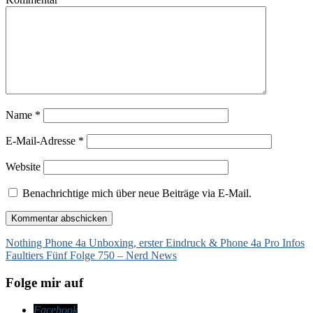
Name
*
E-Mail-Adresse
*
Website
Benachrichtige mich über neue Beiträge via E-Mail.
Beitragsnavigation
Nothing Phone 4a Unboxing, erster Eindruck & Phone 4a Pro Infos
Faultiers Fünf Folge 750 – Nerd News
Folge mir auf
Facebook