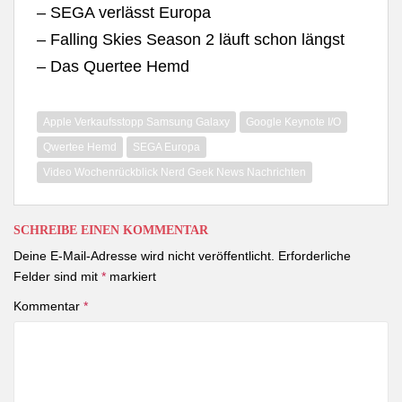
– SEGA verlässt Europa
– Falling Skies Season 2 läuft schon längst
– Das Quertee Hemd
Apple Verkaufsstopp Samsung Galaxy
Google Keynote I/O
Qwertee Hemd
SEGA Europa
Video Wochenrückblick Nerd Geek News Nachrichten
SCHREIBE EINEN KOMMENTAR
Deine E-Mail-Adresse wird nicht veröffentlicht.
Erforderliche
Felder sind mit
*
markiert
Kommentar
*