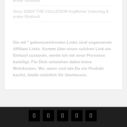
erster Eindruck
Sony 1000X THE COLLEXION Kopfhörer Unboxing &
erster Eindruck
Die mit * gekennzeichneten Links sind sogenannte
Affiliate Links. Kommt über einen solchen Link ein
Einkauf zustande, werde ich mit einer Provision
beteiligt. Für Dich entstehen dabei keine
Mehrkosten. Wo, wann und wie Du ein Produkt
kaufst, bleibt natürlich Dir überlassen.