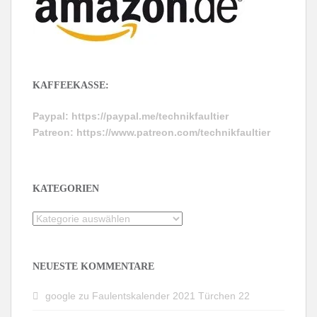
KAFFEEKASSE:
Paypal:
https://paypal.me/technikfaultier
Patreon:
https://www.patreon.com/technikfaultier
KATEGORIEN
Kategorien
NEUESTE KOMMENTARE
google
zu
Faulentskalender 2021 Türchen 22