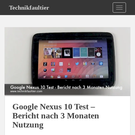
S
Technikfaultier
TOGGLE
k
i
p
t
o
m
a
i
n
c
o
n
t
e
Google Nexus 10 Test –
n
Bericht nach 3 Monaten
t
Nutzung