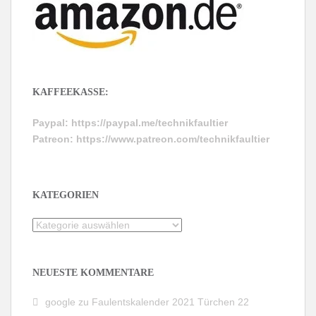
KAFFEEKASSE:
Paypal:
https://paypal.me/technikfaultier
Patreon:
https://www.patreon.com/technikfaultier
KATEGORIEN
Kategorien
NEUESTE KOMMENTARE
google
zu
Faulentskalender 2021 Türchen 22