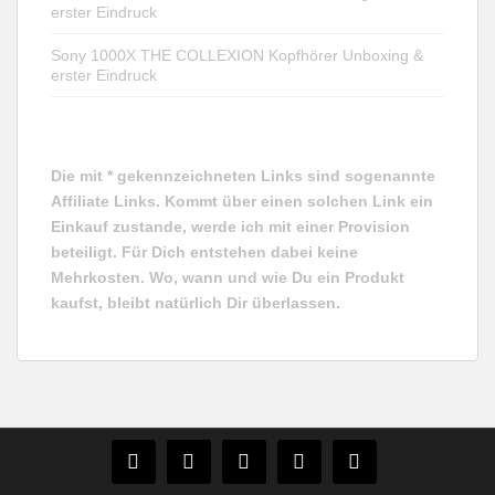
erster Eindruck
Sony 1000X THE COLLEXION Kopfhörer Unboxing &
erster Eindruck
Die mit * gekennzeichneten Links sind sogenannte
Affiliate Links. Kommt über einen solchen Link ein
Einkauf zustande, werde ich mit einer Provision
beteiligt. Für Dich entstehen dabei keine
Mehrkosten. Wo, wann und wie Du ein Produkt
kaufst, bleibt natürlich Dir überlassen.