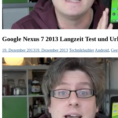
Google Nexus 7 2013 Langzeit Test und Ur
19. Dezember 2013
19. Dezember 2013
Technikfaultier
Android
,
Gee