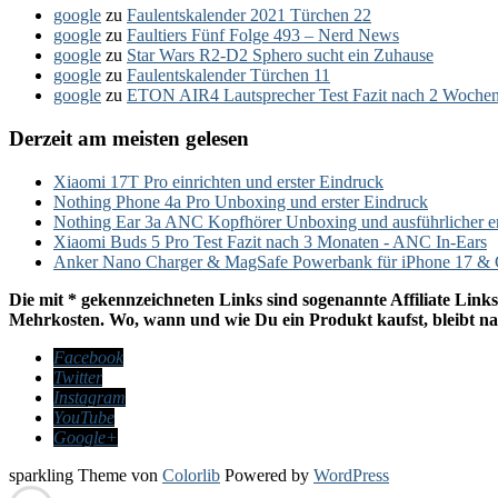
google
zu
Faulentskalender 2021 Türchen 22
google
zu
Faultiers Fünf Folge 493 – Nerd News
google
zu
Star Wars R2-D2 Sphero sucht ein Zuhause
google
zu
Faulentskalender Türchen 11
google
zu
ETON AIR4 Lautsprecher Test Fazit nach 2 Woche
Derzeit am meisten gelesen
Xiaomi 17T Pro einrichten und erster Eindruck
Nothing Phone 4a Pro Unboxing und erster Eindruck
Nothing Ear 3a ANC Kopfhörer Unboxing und ausführlicher e
Xiaomi Buds 5 Pro Test Fazit nach 3 Monaten - ANC In-Ears
Anker Nano Charger & MagSafe Powerbank für iPhone 17 & C
Die mit * gekennzeichneten Links sind sogenannte Affiliate Links
Mehrkosten. Wo, wann und wie Du ein Produkt kaufst, bleibt nat
Facebook
Twitter
Instagram
YouTube
Google+
sparkling Theme von
Colorlib
Powered by
WordPress