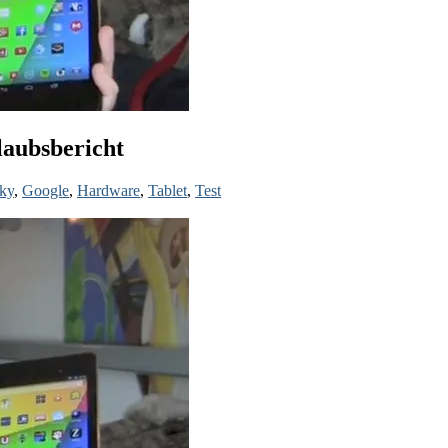
laubsbericht
ky
,
Google
,
Hardware
,
Tablet
,
Test