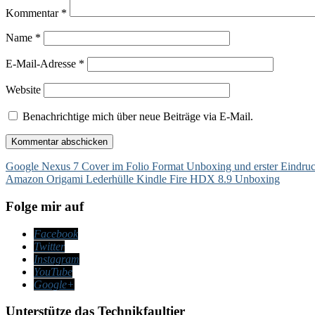
Kommentar
*
Name
*
E-Mail-Adresse
*
Website
Benachrichtige mich über neue Beiträge via E-Mail.
Beitragsnavigation
Google Nexus 7 Cover im Folio Format Unboxing und erster Eindru
Amazon Origami Lederhülle Kindle Fire HDX 8.9 Unboxing
Folge mir auf
Facebook
Twitter
Instagram
YouTube
Google+
Unterstütze das Technikfaultier