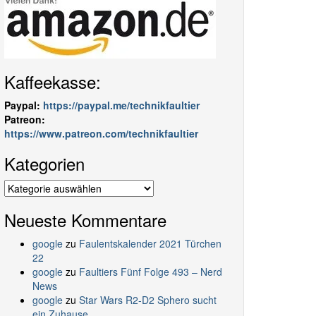
Kaffeekasse:
Paypal:
https://paypal.me/technikfaultier
Patreon:
https://www.patreon.com/technikfaultier
Kategorien
Kategorien
Neueste Kommentare
google
zu
Faulentskalender 2021 Türchen
22
google
zu
Faultiers Fünf Folge 493 – Nerd
News
google
zu
Star Wars R2-D2 Sphero sucht
ein Zuhause