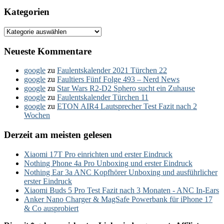
Kategorien
Kategorien
Neueste Kommentare
google
zu
Faulentskalender 2021 Türchen 22
google
zu
Faultiers Fünf Folge 493 – Nerd News
google
zu
Star Wars R2-D2 Sphero sucht ein Zuhause
google
zu
Faulentskalender Türchen 11
google
zu
ETON AIR4 Lautsprecher Test Fazit nach 2
Wochen
Derzeit am meisten gelesen
Xiaomi 17T Pro einrichten und erster Eindruck
Nothing Phone 4a Pro Unboxing und erster Eindruck
Nothing Ear 3a ANC Kopfhörer Unboxing und ausführlicher
erster Eindruck
Xiaomi Buds 5 Pro Test Fazit nach 3 Monaten - ANC In-Ears
Anker Nano Charger & MagSafe Powerbank für iPhone 17
& Co ausprobiert