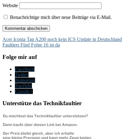
Website
Benachrichtige mich über neue Beiträge via E-Mail.
Beitragsnavigation
Acer Iconia Tap A200 noch kein ICS Update in Deutschland
Faultiers Fünf Folge 16 ist da
Folge mir auf
Facebook
Twitter
Instagram
YouTube
Google+
Unterstütze das Technikfaultier