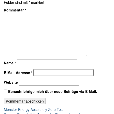
Felder sind mit
*
markiert
Kommentar
*
Name
*
E-Mail-Adresse
*
Website
Benachrichtige mich über neue Beiträge via E-Mail.
Beitragsnavigation
Monster Energy Absolutely Zero Test