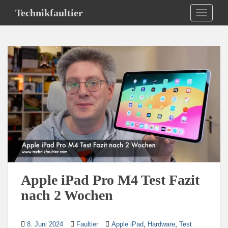
S
Technikfaultier
TOGGLE
k
i
p
t
o
m
a
i
n
c
o
n
t
e
Apple iPad Pro M4 Test Fazit
n
nach 2 Wochen
t
,
,
8. Juni 2024
Faultier
Apple iPad
Hardware
Test