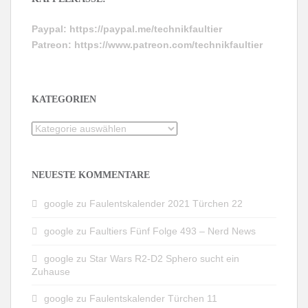
Paypal:
https://paypal.me/technikfaultier
Patreon:
https://www.patreon.com/technikfaultier
KATEGORIEN
Kategorien
NEUESTE KOMMENTARE
google
zu
Faulentskalender 2021 Türchen 22
google
zu
Faultiers Fünf Folge 493 – Nerd News
google
zu
Star Wars R2-D2 Sphero sucht ein
Zuhause
google
zu
Faulentskalender Türchen 11