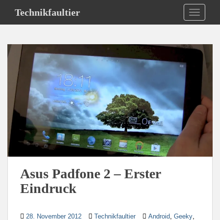
S
Technikfaultier
TOGGLE
k
i
p
t
o
m
a
i
n
c
o
n
t
e
Asus Padfone 2 – Erster
n
Eindruck
t
,
,
28. November 2012
Technikfaultier
Android
Geeky