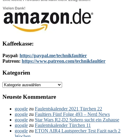
Kaffeekasse:
Paypal:
https://paypal.me/technikfaultier
Patreon:
https://www.patreon.com/technikfaultier
Kategorien
Kategorien
Neueste Kommentare
google
zu
Faulentskalender 2021 Türchen 22
google
zu
Faultiers Fünf Folge 493 – Nerd News
google
zu
Star Wars R2-D2 Sphero sucht ein Zuhause
google
zu
Faulentskalender Türchen 11
google
zu
ETON AIR4 Lautsprecher Test Fazit nach 2
Wochen